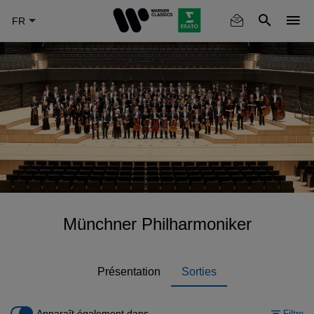
Skip
to
main
content
Münchner Philharmoniker
Présentation
Sorties
Apparaît également dans
Filtre