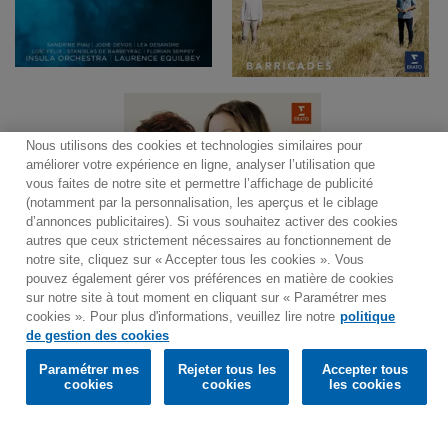
Nous utilisons des cookies et technologies similaires pour
améliorer votre expérience en ligne, analyser l’utilisation que
vous faites de notre site et permettre l’affichage de publicité
(notamment par la personnalisation, les aperçus et le ciblage
d’annonces publicitaires). Si vous souhaitez activer des cookies
autres que ceux strictement nécessaires au fonctionnement de
notre site, cliquez sur « Accepter tous les cookies ». Vous
pouvez également gérer vos préférences en matière de cookies
sur notre site à tout moment en cliquant sur « Paramétrer mes
cookies ». Pour plus d'informations, veuillez lire notre
politique
Would you prefer to visit our website in English?
de gestion des cookies
Paramétrer mes
Rejeter tous les
Accepter tous
Contact
Bulletin
Conditions générales d'utilisation
Confirm
cookies
cookies
les cookies
Politique de traitement des données
Plan du site
Politique de gestion des cookies