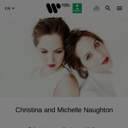
Skip
to
main
content
Christina and Michelle Naughton