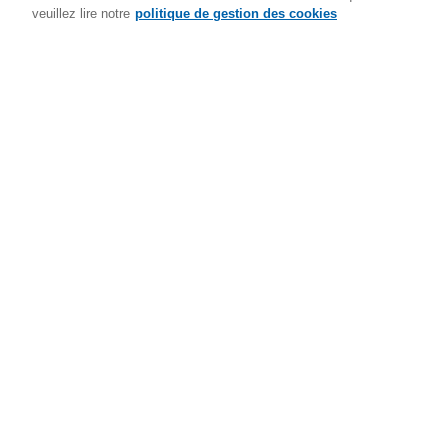
veuillez lire notre
politique de gestion des cookies
Contact
Bulletin
Conditions géné