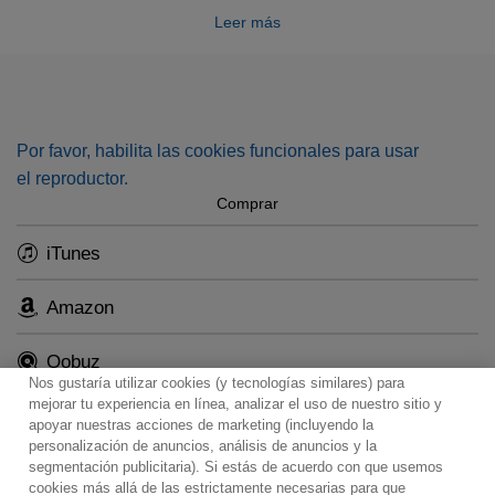
Leer más
digital, they come with the two piano concertos recorded
with Claudio Arrau, a splendid example of osmosis
between the conductor and the soloist. One of the major
highlights of our “Great conductors” series!
Por favor, habilita las cookies funcionales para usar
el reproductor.
Comprar
iTunes
Amazon
Qobuz
Nos gustaría utilizar cookies (y tecnologías similares) para
mejorar tu experiencia en línea, analizar el uso de nuestro sitio y
apoyar nuestras acciones de marketing (incluyendo la
personalización de anuncios, análisis de anuncios y la
segmentación publicitaria). Si estás de acuerdo con que usemos
Contacto
Boletin informativo
Términos de Uso
cookies más allá de las estrictamente necesarias para que