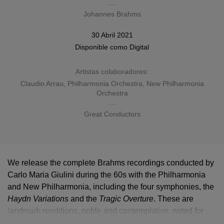
Johannes Brahms
30 Abril 2021
Disponible como
Digital
Artistas colaboradores:
Claudio Arrau
,
Philharmonia Orchestra
,
New Philharmonia
Orchestra
Great Conductors
We release the complete Brahms recordings conducted by
Carlo Maria Giulini during the 60s with the Philharmonia
and New Philharmonia, including the four symphonies, the
Haydn Variations
Haydn Variations
and the
Tragic Overture
Tragic Overture
. These are
landmark renditions, noble and contemplative, noted for
their measured tempo. All available for the first time in