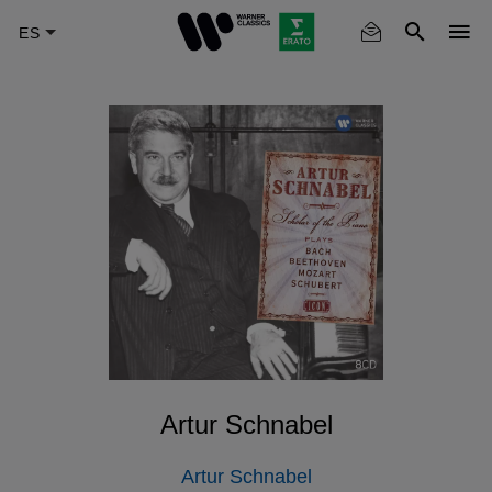
Skip
to
main
content
Artur Schnabel
Artur Schnabel