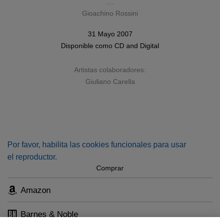
Gioachino Rossini
31 Mayo 2007
Disponible como
CD
and
Digital
Artistas colaboradores:
Giuliano Carella
Por favor, habilita las cookies funcionales para usar
el reproductor.
Comprar
Amazon
Barnes & Noble