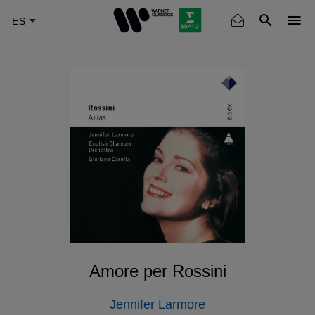
Skip
to
main
content
Amore per Rossini
Jennifer Larmore