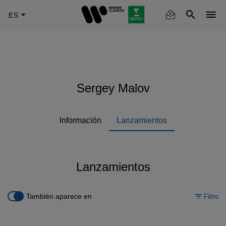
Skip
to
main
content
Sergey Malov
Información
Lanzamientos
Lanzamientos
También aparece en
Filtro