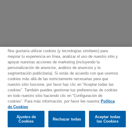
Nos gustaría utilizar cookies (y tecnologías similares) para
mejorar tu experiencia en línea, analizar el uso de nuestro sitio y
apoyar nuestras acciones de marketing (incluyendo la
personalización de anuncios, análisis de anuncios y la
segmentación publicitaria). Si estás de acuerdo con que usemos
Contacto
Boletin informativo
Términos de Uso
cookies más allá de las estrictamente necesarias para que
nuestro sitio funcione, por favor haz clic en “Aceptar todas las
Política de Privacidad
Mapa web
Política de cookies
cookies”. También puedes gestionar tus preferencias de cookies
Ajustes de Cookies
en todo nuestro sitio haciendo clic en “Configuración de
cookies”. Para más información, por favor lee nuestra
Política
Would you prefer to visit our website in English?
de Cookies
Ajustes de
Aceptar todas
Rechazar todas
© 2025 Parlophone Records Limited. All rights reserved.
Confirm
Cookies
las Cookies