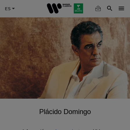
Skip
to
main
content
Plácido Domingo