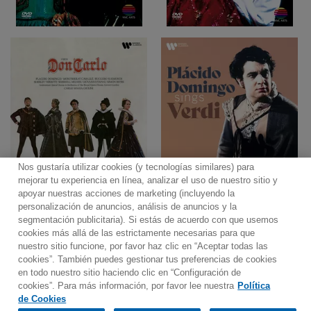
Nos gustaría utilizar cookies (y tecnologías similares) para
mejorar tu experiencia en línea, analizar el uso de nuestro sitio y
apoyar nuestras acciones de marketing (incluyendo la
personalización de anuncios, análisis de anuncios y la
segmentación publicitaria). Si estás de acuerdo con que usemos
Contacto
Boletin informativo
Términos de Uso
cookies más allá de las estrictamente necesarias para que
nuestro sitio funcione, por favor haz clic en “Aceptar todas las
Política de Privacidad
Mapa web
Política de cookies
cookies”. También puedes gestionar tus preferencias de cookies
Ajustes de Cookies
en todo nuestro sitio haciendo clic en “Configuración de
cookies”. Para más información, por favor lee nuestra
Política
Would you prefer to visit our website in English?
de Cookies