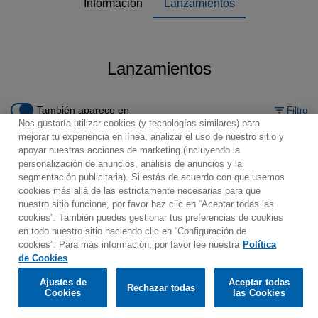
Información
Lanzamientos
Lanzamientos
También aparece en
Filtro
Nos gustaría utilizar cookies (y tecnologías similares) para
mejorar tu experiencia en línea, analizar el uso de nuestro sitio y
apoyar nuestras acciones de marketing (incluyendo la
personalización de anuncios, análisis de anuncios y la
segmentación publicitaria). Si estás de acuerdo con que usemos
Contacto
Boletin informativo
Términos de Uso
cookies más allá de las estrictamente necesarias para que
nuestro sitio funcione, por favor haz clic en “Aceptar todas las
Política de Privacidad
Mapa web
Política de cookies
cookies”. También puedes gestionar tus preferencias de cookies
Ajustes de Cookies
en todo nuestro sitio haciendo clic en “Configuración de
cookies”. Para más información, por favor lee nuestra
Política
Would you prefer to visit our website in English?
de Cookies
Ajustes de
Aceptar todas
Rechazar todas
© 2025 Parlophone Records Limited. All rights reserved.
Confirm
Cookies
las Cookies