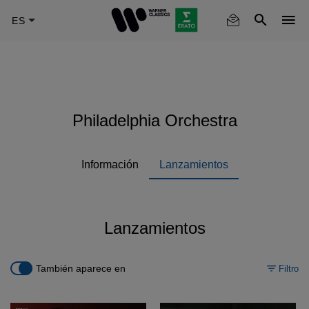
Skip
to
main
content
Philadelphia Orchestra
Información
Lanzamientos
Lanzamientos
También aparece en
Filtro