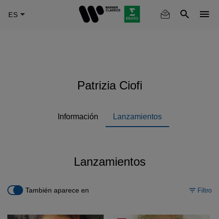
Skip
to
main
content
Patrizia Ciofi
Información
Lanzamientos
Lanzamientos
También aparece en
Filtro