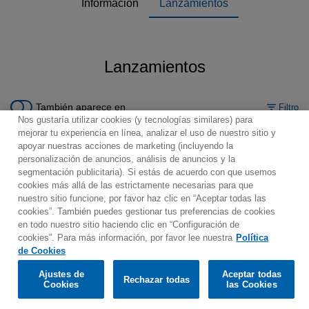
Información
Lanzamientos
Lanzamientos
También aparece en
Filtro
Nos gustaría utilizar cookies (y tecnologías similares) para
mejorar tu experiencia en línea, analizar el uso de nuestro sitio y
apoyar nuestras acciones de marketing (incluyendo la
personalización de anuncios, análisis de anuncios y la
segmentación publicitaria). Si estás de acuerdo con que usemos
Contacto
Boletin informativo
Términos de Uso
cookies más allá de las estrictamente necesarias para que
nuestro sitio funcione, por favor haz clic en “Aceptar todas las
Política de Privacidad
Mapa web
Política de cookies
cookies”. También puedes gestionar tus preferencias de cookies
Ajustes de Cookies
en todo nuestro sitio haciendo clic en “Configuración de
cookies”. Para más información, por favor lee nuestra
Política
Would you prefer to visit our website in English?
de Cookies
Ajustes de
Aceptar todas
Rechazar todas
© 2025 Parlophone Records Limited. All rights reserved.
Confirm
Cookies
las Cookies