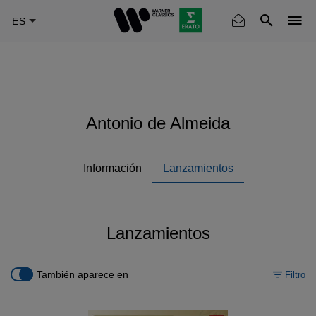
Skip
to
main
content
Antonio de Almeida
Información
Lanzamientos
Lanzamientos
También aparece en
Filtro