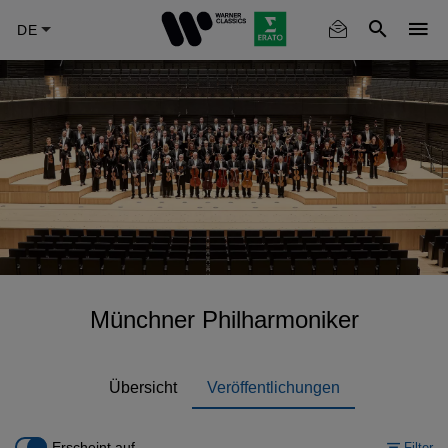
Skip
to
main
content
Münchner Philharmoniker
Übersicht
Veröffentlichungen
Erscheint auf
Filter