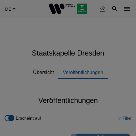
Skip
to
main
content
Staatskapelle Dresden
Übersicht
Veröffentlichungen
Veröffentlichungen
Erscheint auf
Filter