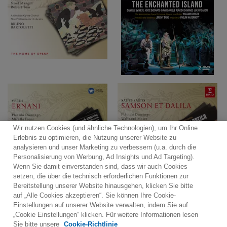
Wir nutzen Cookies (und ähnliche Technologien), um Ihr Online
Erlebnis zu optimieren, die Nutzung unserer Website zu
analysieren und unser Marketing zu verbessern (u.a. durch die
Personalisierung von Werbung, Ad Insights und Ad Targeting).
Wenn Sie damit einverstanden sind, dass wir auch Cookies
setzen, die über die technisch erforderlichen Funktionen zur
Bereitstellung unserer Website hinausgehen, klicken Sie bitte
auf „Alle Cookies akzeptieren“. Sie können Ihre Cookie-
Einstellungen auf unserer Website verwalten, indem Sie auf
„Cookie Einstellungen“ klicken. Für weitere Informationen lesen
Would you prefer to visit our website in English?
Sie bitte unsere
Cookie-Richtlinie