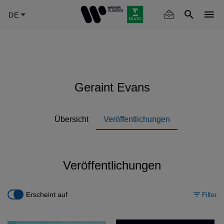
Skip
to
main
content
Geraint Evans
Übersicht
Veröffentlichungen
Veröffentlichungen
Erscheint auf
Filter