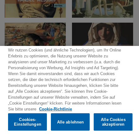
Wir nutzen Cookies (und ähnliche Technologien), um Ihr Online
Erlebnis zu optimieren, die Nutzung unserer Website zu
analysieren und unser Marketing zu verbessern (u.a. durch die
Personalisierung von Werbung, Ad Insights und Ad Targeting).
Wenn Sie damit einverstanden sind, dass wir auch Cookies
setzen, die über die technisch erforderlichen Funktionen zur
Bereitstellung unserer Website hinausgehen, klicken Sie bitte
auf „Alle Cookies akzeptieren“. Sie können Ihre Cookie-
Einstellungen auf unserer Website verwalten, indem Sie auf
„Cookie Einstellungen“ klicken. Für weitere Informationen lesen
Would you prefer to visit our website in English?
Sie bitte unsere
Cookie-Richtlinie
Kontakt
Newsletter
Warner Music Medienservice
Nutzungsbedingungen
Datenschutzerklärungen
Cookies-
Alle Cookies
Alle ablehnen
Confirm
Einstellungen
akzeptieren
Cookies-Richtlinien
Cookies-Einstellungen