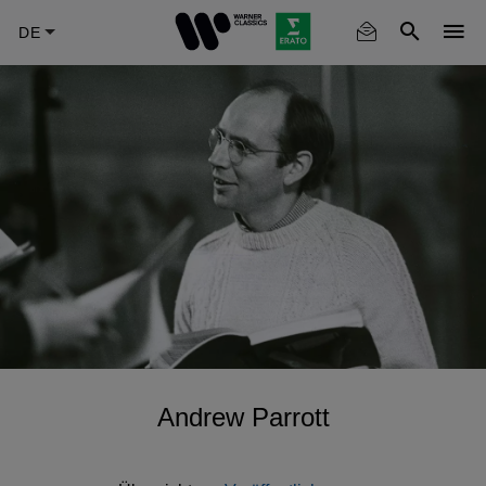
Skip
to
main
content
Andrew Parrott