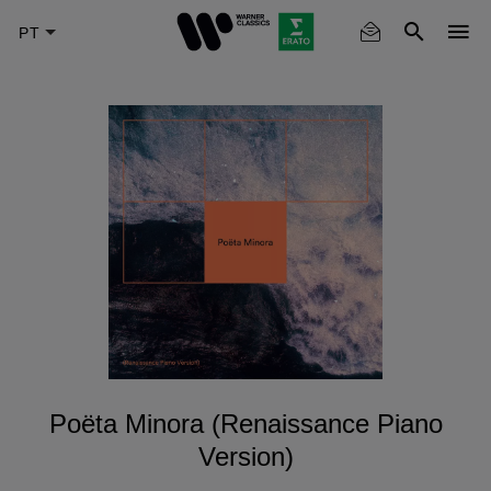
Skip
to
main
content
Poëta Minora (Renaissance Piano
Version)