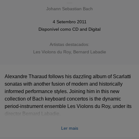
Johann Sebastian Bach
4 Setembro 2011
Disponível como
CD
and Digital
Artistas destacados:
Les Violons du Roy
,
Bernard Labadie
Alexandre Tharaud follows his dazzling album of Scarlatti
sonatas with another fusion of modern and historically
informed performance styles. Joining him in this new
collection of Bach keyboard concertos is the dynamic
period-instrument ensemble Les Violons du Roy, under its
director Bernard Labadie.
Ler mais
Alexandre Tharaud leads the current generation of pianists
who are both reclaiming Baroque keyboard music from