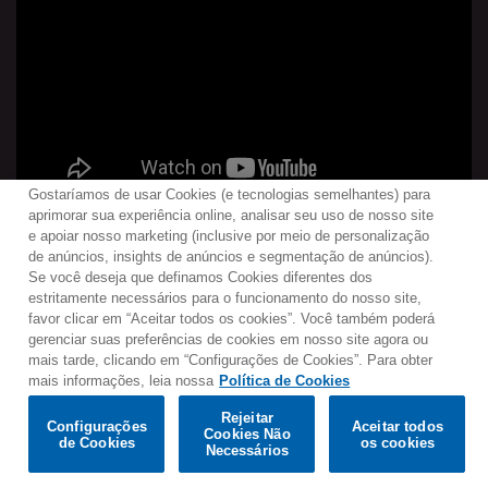
line”.
Gostaríamos de usar Cookies (e tecnologias semelhantes) para
aprimorar sua experiência online, analisar seu uso de nosso site
e apoiar nosso marketing (inclusive por meio de personalização
de anúncios, insights de anúncios e segmentação de anúncios).
Se você deseja que definamos Cookies diferentes dos
Contato
Boletim de Notícias
Termos de Uso
estritamente necessários para o funcionamento do nosso site,
favor clicar em “Aceitar todos os cookies”. Você também poderá
Política de Privacidade
Mapa do Site
gerenciar suas preferências de cookies em nosso site agora ou
Política de Cookies
Configurações de Cookies
mais tarde, clicando em “Configurações de Cookies”. Para obter
mais informações, leia nossa
Política de Cookies
Would you prefer to visit our website in English?
Rejeitar
Listen & Buy
Configurações
Aceitar todos
Cookies Não
de Cookies
os cookies
© 2025 Parlophone Records Limited. All rights reserved.
Confirm
Necessários