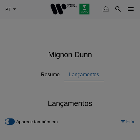
Skip
to
main
content
Mignon Dunn
Resumo
Lançamentos
Lançamentos
Aparece também em
Filtro