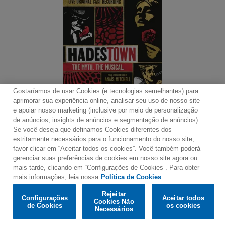
Gostaríamos de usar Cookies (e tecnologias semelhantes) para
aprimorar sua experiência online, analisar seu uso de nosso site
e apoiar nosso marketing (inclusive por meio de personalização
de anúncios, insights de anúncios e segmentação de anúncios).
Se você deseja que definamos Cookies diferentes dos
Contato
Boletim de Notícias
Termos de Uso
estritamente necessários para o funcionamento do nosso site,
favor clicar em “Aceitar todos os cookies”. Você também poderá
Política de Privacidade
Mapa do Site
gerenciar suas preferências de cookies em nosso site agora ou
Política de Cookies
Configurações de Cookies
mais tarde, clicando em “Configurações de Cookies”. Para obter
mais informações, leia nossa
Política de Cookies
Would you prefer to visit our website in English?
Rejeitar
Configurações
Aceitar todos
Cookies Não
de Cookies
os cookies
© 2025 Parlophone Records Limited. All rights reserved.
Confirm
Necessários