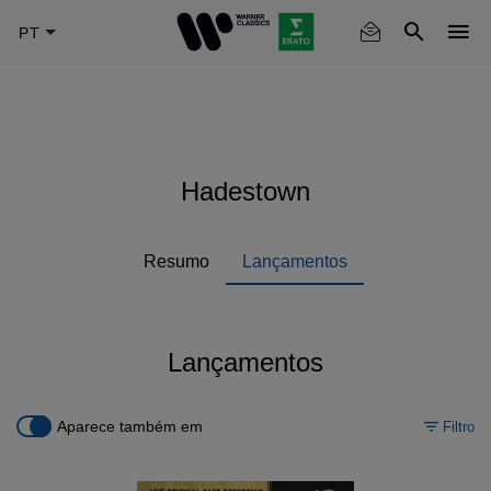
Skip
to
main
content
Hadestown
Resumo
Lançamentos
Lançamentos
Aparece também em
Filtro