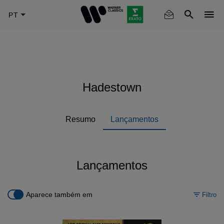
Skip
to
main
content
Hadestown
Resumo
Lançamentos
Lançamentos
Aparece também em
Filtro