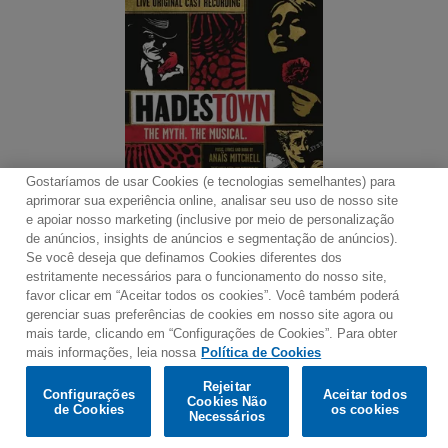
Gostaríamos de usar Cookies (e tecnologias semelhantes) para
aprimorar sua experiência online, analisar seu uso de nosso site
e apoiar nosso marketing (inclusive por meio de personalização
de anúncios, insights de anúncios e segmentação de anúncios).
Se você deseja que definamos Cookies diferentes dos
Contato
Boletim de Notícias
Termos de Uso
estritamente necessários para o funcionamento do nosso site,
favor clicar em “Aceitar todos os cookies”. Você também poderá
Política de Privacidade
Mapa do Site
gerenciar suas preferências de cookies em nosso site agora ou
Política de Cookies
Configurações de Cookies
mais tarde, clicando em “Configurações de Cookies”. Para obter
mais informações, leia nossa
Política de Cookies
Would you prefer to visit our website in English?
Rejeitar
Configurações
Aceitar todos
Cookies Não
de Cookies
os cookies
© 2025 Parlophone Records Limited. All rights reserved.
Confirm
Necessários